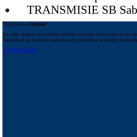
"
Komplexné
Riešenia
"
Ak máte záujem o komplexné riešenie zákaziek od konzultacie cez s
dodávku až po uvedenie zariadenia do prevádzky
neváhajte nás kont
NAPÍŠTE NÁM